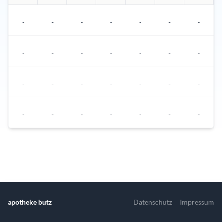
-
-
-
-
-
-
-
-
-
-
-
-
-
-
-
-
-
-
-
-
-
-
-
-
-
-
-
-
In dieser Woche stehen keine Termine zur Verfügung.
Nächster Termin ist am 07.09.2026 um 09:00 Uhr
apotheke butz
Datenschutz
Impressum